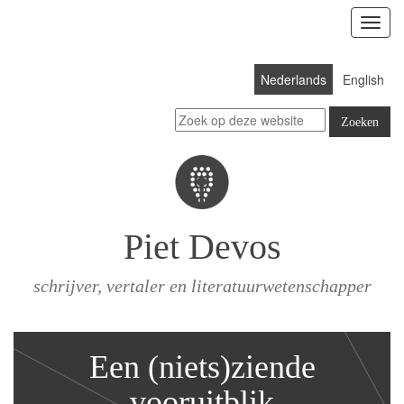
Toon
menu
Nederlands
English
Piet Devos
schrijver, vertaler en literatuurwetenschapper
Een (niets)ziende
vooruitblik