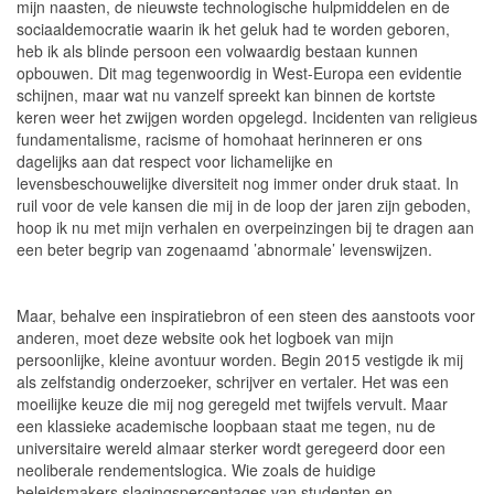
mijn naasten, de nieuwste technologische hulpmiddelen en de
sociaaldemocratie waarin ik het geluk had te worden geboren,
heb ik als blinde persoon een volwaardig bestaan kunnen
opbouwen. Dit mag tegenwoordig in West-Europa een evidentie
schijnen, maar wat nu vanzelf spreekt kan binnen de kortste
keren weer het zwijgen worden opgelegd. Incidenten van religieus
fundamentalisme, racisme of homohaat herinneren er ons
dagelijks aan dat respect voor lichamelijke en
levensbeschouwelijke diversiteit nog immer onder druk staat. In
ruil voor de vele kansen die mij in de loop der jaren zijn geboden,
hoop ik nu met mijn verhalen en overpeinzingen bij te dragen aan
een beter begrip van zogenaamd ’abnormale’ levenswijzen.
Maar, behalve een inspiratiebron of een steen des aanstoots voor
anderen, moet deze website ook het logboek van mijn
persoonlijke, kleine avontuur worden. Begin 2015 vestigde ik mij
als zelfstandig onderzoeker, schrijver en vertaler. Het was een
moeilijke keuze die mij nog geregeld met twijfels vervult. Maar
een klassieke academische loopbaan staat me tegen, nu de
universitaire wereld almaar sterker wordt geregeerd door een
neoliberale rendementslogica. Wie zoals de huidige
beleidsmakers slagingspercentages van studenten en