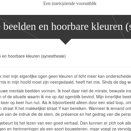
Een (niets)ziende vooruitblik
e beelden en hoorbare kleuren (
en en hoorbare kleuren (synesthesie)
at ik met mijn eigenlijke ogen geen kleuren of licht meer kan onderscheid
s in mijn hoofd moet zijn neergedaald, heeft het mis. Sinds de dag waar
r nieuwe mentale beelden vormen. Ik hoef daar niet de minste, bewust
of de situatie waarin ik me op dat ogenblik bevind. Mijn innerlijke beeld
 keer op keer hun nut. Als ik bijvoorbeeld alleen door een stad loop, o
straat X het makkelijkst straat Y kan bereiken. Wanneer ik iemand ontm
rgave van de indruk die de stem, de présence en het gedrag van die pe
r gebeurt bij het lezen van een goed verhaal. Dan kunnen er zich ook all
ngen en herinneringen als een soort bouwstenen, maar voegt ze vervo