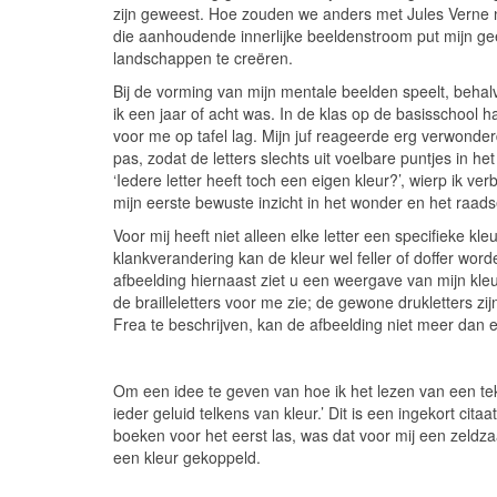
zijn geweest. Hoe zouden we anders met Jules Verne
die aanhoudende innerlijke beeldenstroom put mijn gees
landschappen te creëren.
Bij de vorming van mijn mentale beelden speelt, behal
ik een jaar of acht was. In de klas op de basisschool h
voor me op tafel lag. Mijn juf reageerde erg verwonderd
pas, zodat de letters slechts uit voelbare puntjes in h
‘Iedere letter heeft toch een eigen kleur?’, wierp ik v
mijn eerste bewuste inzicht in het wonder en het raad
Voor mij heeft niet alleen elke letter een specifieke kl
klankverandering kan de kleur wel feller of doffer worden.
afbeelding hiernaast ziet u een weergave van mijn kle
de brailleletters voor me zie; de gewone drukletters 
Frea te beschrijven, kan de afbeelding niet meer dan e
Om een idee te geven van hoe ik het lezen van een tekst
ieder geluid telkens van kleur.’ Dit is een ingekort c
boeken voor het eerst las, was dat voor mij een zeldz
een kleur gekoppeld.