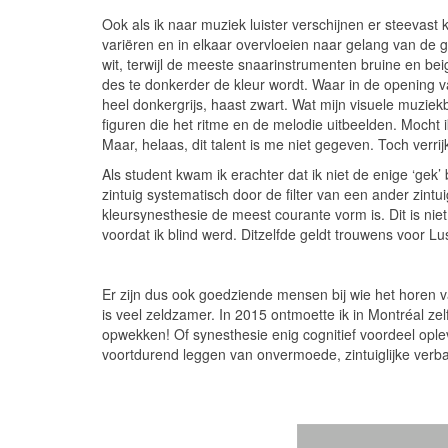
Ook als ik naar muziek luister verschijnen er steevast 
variëren en in elkaar overvloeien naar gelang van de
wit, terwijl de meeste snaarinstrumenten bruine en b
des te donkerder de kleur wordt. Waar in de opening 
heel donkergrijs, haast zwart. Wat mijn visuele muzie
figuren die het ritme en de melodie uitbeelden. Mocht 
Maar, helaas, dit talent is me niet gegeven. Toch verri
Als student kwam ik erachter dat ik niet de enige ‘gek’
zintuig systematisch door de filter van een ander zintui
kleursynesthesie de meest courante vorm is. Dit is nie
voordat ik blind werd. Ditzelfde geldt trouwens voor L
Er zijn dus ook goedziende mensen bij wie het horen
is veel zeldzamer. In 2015 ontmoette ik in Montréal ze
opwekken! Of synesthesie enig cognitief voordeel oplev
voortdurend leggen van onvermoede, zintuiglijke verban