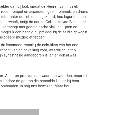
ikkelder dan bij taal, omdat de kleuren van muziek
ns rood, trompet en accordeon geel, trommels en drums
xuberanter de tint, en omgekeerd, hoe lager de toon,
s uit zweeft, neigt
de eerste Cellosuite van Bach
naar
ok vermengt met geometrische vlakken, lijnen en
 mogelijk een handig hulpmiddel bij de studie geweest.
assioneerd muziekliefhebber.
aat dit fenomeen, waarbij de indrukken van het ene
procent van de bevolking voor, waarbij de letter-
ijn synesthesie aangeboren is, en er ook al was
ren. Anderen proeven dan weer hun woorden, maar dit
reren door de geuren die bepaalde liedjes bij haar
te onthouden, is nog niet bewezen. Maar het