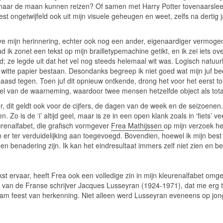
 naar de maan kunnen reizen? Of samen met Harry Potter tovenaarsle
t ongetwijfeld ook uit mijn visuele geheugen en weet, zelfs na dertig j
ve mijn herinnering, echter ook nog een ander, eigenaardiger vermogen
ad ik zonet een tekst op mijn brailletypemachine getikt, en ik zei iets 
; ze legde uit dat het vel nog steeds helemaal wit was. Logisch natuurli
et witte papier bestaan. Desondanks begreep ik niet goed wat mijn juf b
erbaasd tegen. Toen juf dit opnieuw ontkende, drong het voor het eerst to
sel van de waarneming, waardoor twee mensen hetzelfde object als tota
eur, dit geldt ook voor de cijfers, de dagen van de week en de seizoenen
 Zo is de ‘i’ altijd geel, maar is ze in een open klank zoals in ‘fiets’ ve
urenalfabet, die grafisch vormgever
Frea Mathijssen
op mijn verzoek hee
zijn er ter verduidelijking aan toegevoegd. Bovendien, hoewel ik mijn 
en benadering zijn. Ik kan het eindresultaat immers zelf niet zien en b
 ervaar, heeft Frea ook een volledige zin in mijn kleurenalfabet omgeze
itaat van de Franse schrijver Jacques Lusseyran (1924-1971), dat me erg 
aam feest van herkenning. Niet alleen werd Lusseyran eveneens op jonge