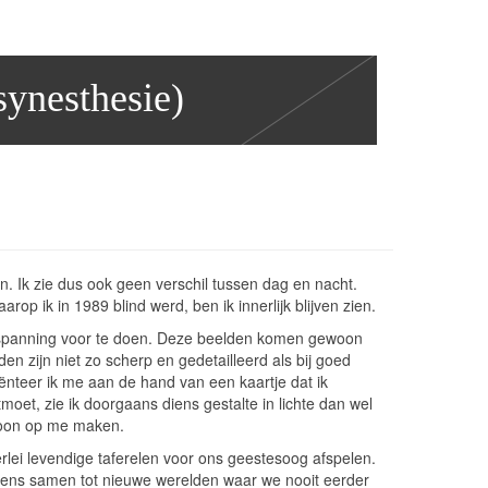
synesthesie)
en. Ik zie dus ook geen verschil tussen dag en nacht.
op ik in 1989 blind werd, ben ik innerlijk blijven zien.
e inspanning voor te doen. Deze beelden komen gewoon
en zijn niet zo scherp en gedetailleerd als bij goed
riënteer ik me aan de hand van een kaartje dat ik
oet, zie ik doorgaans diens gestalte in lichte dan wel
rsoon op me maken.
erlei levendige taferelen voor ons geestesoog afspelen.
lgens samen tot nieuwe werelden waar we nooit eerder