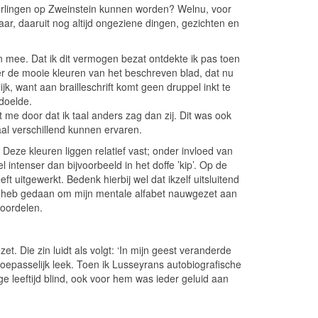
erlingen op Zweinstein kunnen worden? Welnu, voor
aar, daaruit nog altijd ongeziene dingen, gezichten en
 mee. Dat ik dit vermogen bezat ontdekte ik pas toen
over de mooie kleuren van het beschreven blad, dat nu
jk, want aan brailleschrift komt geen druppel inkt te
edoelde.
t me door dat ik taal anders zag dan zij. Dit was ook
al verschillend kunnen ervaren.
. Deze kleuren liggen relatief vast; onder invloed van
el intenser dan bijvoorbeeld in het doffe ’kip’. Op de
ft uitgewerkt. Bedenk hierbij wel dat ikzelf uitsluitend
best heb gedaan om mijn mentale alfabet nauwgezet aan
eoordelen.
t. Die zin luidt als volgt: ‘In mijn geest veranderde
toepasselijk leek. Toen ik Lusseyrans autobiografische
 leeftijd blind, ook voor hem was ieder geluid aan