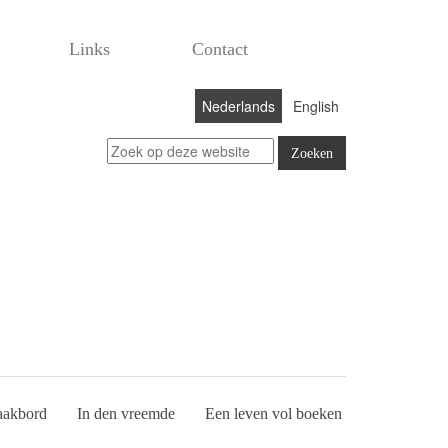
Links
Contact
Nederlands
English
aakbord
In den vreemde
Een leven vol boeken