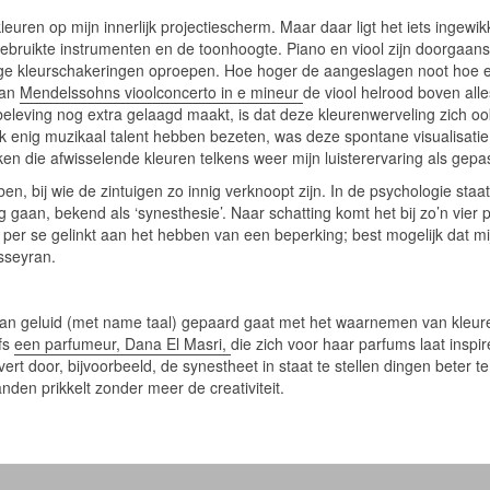
kleuren op mijn innerlijk projectiescherm. Maar daar ligt het iets ingew
 gebruikte instrumenten en de toonhoogte. Piano en viool zijn doorgaa
eige kleurschakeringen oproepen. Hoe hoger de aangeslagen noot hoe e
van
Mendelssohns vioolconcerto in e mineur
de viool helrood boven alle
kbeleving nog extra gelaagd maakt, is dat deze kleurenwerveling zich o
ik enig muzikaal talent hebben bezeten, was deze spontane visualisatie
jken die afwisselende kleuren telkens weer mijn luisterervaring als gep
 ben, bij wie de zintuigen zo innig verknoopt zijn. In de psychologie st
g gaan, bekend als ‘synesthesie’. Naar schatting komt het bij zo’n vier 
t per se gelinkt aan het hebben van een beperking; best mogelijk dat m
usseyran.
 van geluid (met name taal) gepaard gaat met het waarnemen van kleu
lfs
een parfumeur, Dana El Masri,
die zich voor haar parfums laat inspi
ert door, bijvoorbeeld, de synestheet in staat te stellen dingen beter 
den prikkelt zonder meer de creativiteit.