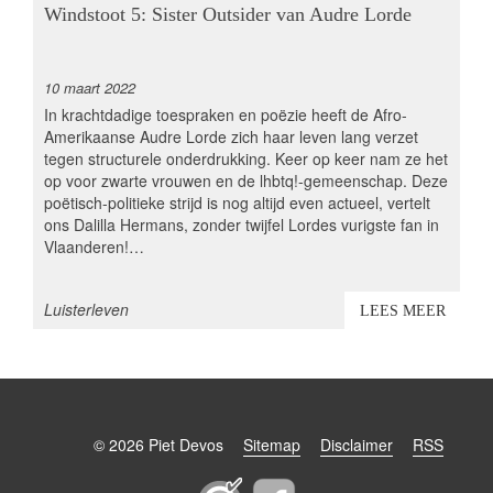
Windstoot 5: Sister Outsider van Audre Lorde
10 maart 2022
In krachtdadige toespraken en poëzie heeft de Afro-
Amerikaanse Audre Lorde zich haar leven lang verzet
tegen structurele onderdrukking. Keer op keer nam ze het
op voor zwarte vrouwen en de lhbtq!-gemeenschap. Deze
poëtisch-politieke strijd is nog altijd even actueel, vertelt
ons Dalilla Hermans, zonder twijfel Lordes vurigste fan in
Vlaanderen!…
thema
Luisterleven
LEES MEER
© 2026 Piet Devos
Sitemap
Disclaimer
RSS