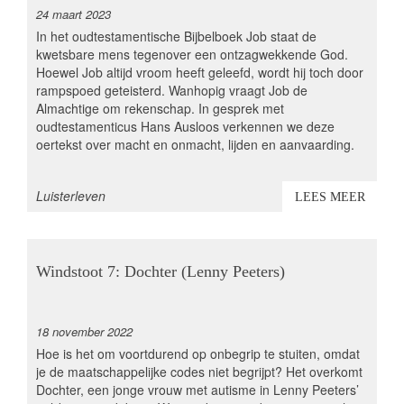
24 maart 2023
In het oudtestamentische Bijbelboek Job staat de
kwetsbare mens tegenover een ontzagwekkende God.
Hoewel Job altijd vroom heeft geleefd, wordt hij toch door
rampspoed geteisterd. Wanhopig vraagt Job de
Almachtige om rekenschap. In gesprek met
oudtestamenticus Hans Ausloos verkennen we deze
oertekst over macht en onmacht, lijden en aanvaarding.
thema
Luisterleven
LEES MEER
Windstoot 7: Dochter (Lenny Peeters)
18 november 2022
Hoe is het om voortdurend op onbegrip te stuiten, omdat
je de maatschappelijke codes niet begrijpt? Het overkomt
Dochter, een jonge vrouw met autisme in Lenny Peeters’