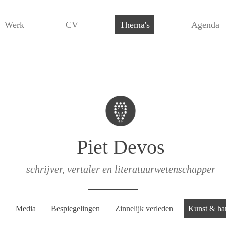
Werk
CV
Thema's
Agenda
Piet Devos
schrijver, vertaler en literatuurwetenschapper
n
Media
Bespiegelingen
Zinnelijk verleden
Kunst & ha