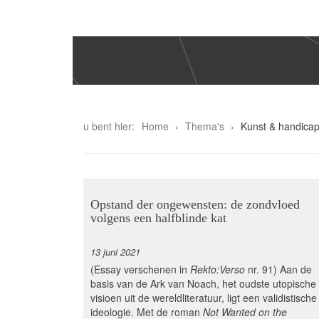
u bent hier:
Home
Thema's
Kunst & handica
Opstand der ongewensten: de zondvloed
volgens een halfblinde kat
13 juni 2021
(Essay verschenen in
Rekto:Verso
nr. 91) Aan de
basis van de Ark van Noach, het oudste utopische
visioen uit de wereldliteratuur, ligt een validistische
ideologie. Met de roman
Not Wanted on the