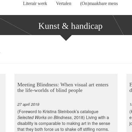
Literair werk
Vertalen
(On)maakbare mens
Kunst & handicap
p
Meeting Blindness: When visual art enters
E
the life-worlds of blind people
d
27 april 2019
1
(Foreword to Kristina Steinbock’s catalogue
(
Selected Works on Blindness
, 2018) Living with a
e
disability is comparable to making art in the sense
j
that they both force us to shake off stifling norms.