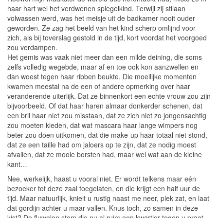
haar hart wel het verdwenen spiegelkind. Terwijl zij stilaan
volwassen werd, was het meisje uit de badkamer nooit ouder
geworden. Ze zag het beeld van het kind scherp omlijnd voor
zich, als bij toverslag gestold in de tijd, kort voordat het voorgoed
zou verdampen.
Het gemis was vaak niet meer dan een milde deining, die soms
zelfs volledig wegebde, maar af en toe ook kon aanzwellen en
dan woest tegen haar ribben beukte. Die moeilijke momenten
kwamen meestal na de een of andere opmerking over haar
veranderende uiterlijk. Dat ze binnenkort een echte vrouw zou zijn
bijvoorbeeld. Of dat haar haren almaar donkerder schenen, dat
een bril haar niet zou misstaan, dat ze zich niet zo jongensachtig
zou moeten kleden, dat wat mascara haar lange wimpers nog
beter zou doen uitkomen, dat die make-up haar totaal niet stond,
dat ze een taille had om jaloers op te zijn, dat ze nodig moest
afvallen, dat ze mooie borsten had, maar wel wat aan de kleine
kant…
Nee, werkelijk, haast u vooral niet. Er wordt telkens maar eén
bezoeker tot deze zaal toegelaten, en die krijgt een half uur de
tijd. Maar natuurlijk, knielt u rustig naast me neer, plek zat, en laat
dat gordijn achter u maar vallen. Knus toch, zo samen in deze
kist? De fluwelen stem die nu al ruim een kwartier tegen u praat,