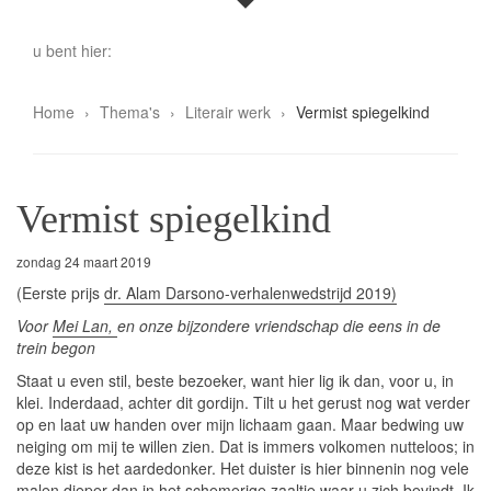
u bent hier:
Home
Thema's
Literair werk
Vermist spiegelkind
Vermist spiegelkind
zondag 24 maart 2019
(Eerste prijs
dr. Alam Darsono-verhalenwedstrijd 2019)
Voor
Mei Lan,
en onze bijzondere vriendschap die eens in de
trein begon
Staat u even stil, beste bezoeker, want hier lig ik dan, voor u, in
klei. Inderdaad, achter dit gordijn. Tilt u het gerust nog wat verder
op en laat uw handen over mijn lichaam gaan. Maar bedwing uw
neiging om mij te willen zien. Dat is immers volkomen nutteloos; in
deze kist is het aardedonker. Het duister is hier binnenin nog vele
malen dieper dan in het schemerige zaaltje waar u zich bevindt. Ik