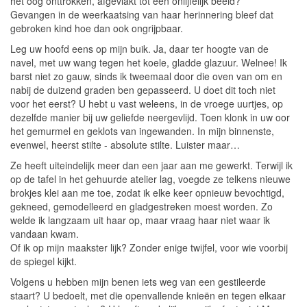
het oog onttrokken, afgevlakt tot een onlijfelijk beeld?
Gevangen in de weerkaatsing van haar herinnering bleef dat
gebroken kind hoe dan ook ongrijpbaar.
Leg uw hoofd eens op mijn buik. Ja, daar ter hoogte van de
navel, met uw wang tegen het koele, gladde glazuur. Welnee! Ik
barst niet zo gauw, sinds ik tweemaal door die oven van om en
nabij de duizend graden ben gepasseerd. U doet dit toch niet
voor het eerst? U hebt u vast weleens, in de vroege uurtjes, op
dezelfde manier bij uw geliefde neergevlijd. Toen klonk in uw oor
het gemurmel en geklots van ingewanden. In mijn binnenste,
evenwel, heerst stilte - absolute stilte. Luister maar…
Ze heeft uiteindelijk meer dan een jaar aan me gewerkt. Terwijl ik
op de tafel in het gehuurde atelier lag, voegde ze telkens nieuwe
brokjes klei aan me toe, zodat ik elke keer opnieuw bevochtigd,
gekneed, gemodelleerd en gladgestreken moest worden. Zo
welde ik langzaam uit haar op, maar vraag haar niet waar ik
vandaan kwam.
Of ik op mijn maakster lijk? Zonder enige twijfel, voor wie voorbij
de spiegel kijkt.
Volgens u hebben mijn benen iets weg van een gestileerde
staart? U bedoelt, met die openvallende knieën en tegen elkaar