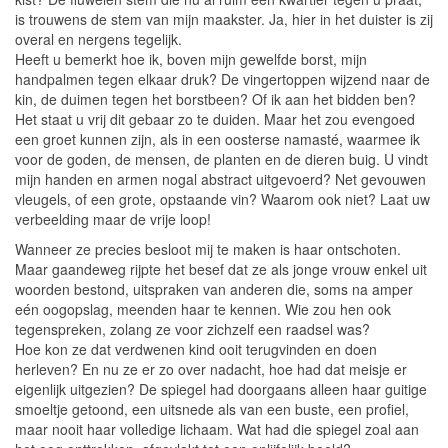
is trouwens de stem van mijn maakster. Ja, hier in het duister is zij
overal en nergens tegelijk.
Heeft u bemerkt hoe ik, boven mijn gewelfde borst, mijn
handpalmen tegen elkaar druk? De vingertoppen wijzend naar de
kin, de duimen tegen het borstbeen? Of ik aan het bidden ben?
Het staat u vrij dit gebaar zo te duiden. Maar het zou evengoed
een groet kunnen zijn, als in een oosterse namasté, waarmee ik
voor de goden, de mensen, de planten en de dieren buig. U vindt
mijn handen en armen nogal abstract uitgevoerd? Net gevouwen
vleugels, of een grote, opstaande vin? Waarom ook niet? Laat uw
verbeelding maar de vrije loop!
Wanneer ze precies besloot mij te maken is haar ontschoten.
Maar gaandeweg rijpte het besef dat ze als jonge vrouw enkel uit
woorden bestond, uitspraken van anderen die, soms na amper
eén oogopslag, meenden haar te kennen. Wie zou hen ook
tegenspreken, zolang ze voor zichzelf een raadsel was?
Hoe kon ze dat verdwenen kind ooit terugvinden en doen
herleven? En nu ze er zo over nadacht, hoe had dat meisje er
eigenlijk uitgezien? De spiegel had doorgaans alleen haar guitige
smoeltje getoond, een uitsnede als van een buste, een profiel,
maar nooit haar volledige lichaam. Wat had die spiegel zoal aan