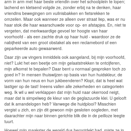
arm in arm met haar beste vriendin over het schoolplein te lopen;
lachend en kletsend volgde ze, zonder erbij na te denken, haar
vriendins bewegingen om vuilnisbakken en fietsrekken te
omzeilen. Maar ook wanneer ze alleen over straat liep, was er nu
haar stok die haar waarschuwde voor op- en afstapjes. En, niet te
vergeten, dat merkwaardige gevoel ter hoogte van haar
voorhoofd - als een zachte druk op haar huid - waardoor ze de
nabijheid van een groot obstakel als een reclamebord of een
geparkeerde auto gewaarwerd.
Daar zijn uw vingers inmiddels ook aangeland, bij mijn voorhoofd,
niet? Lukt het een beetje om mijn gelaatstrekken te ontcijferen,
mijn afkomst te bepalen? Daar bent u normaal gesproken toch zo
goed in? In mensen thuiswijzen op basis van hun huidskleur, de
vorm van hun neus en hun jukbeenderen? Klopt, dat is heel wat
lastiger op de tast! Ineens vallen alle zekerheden en categorieën
weg. Ik wil u wel verklappen dat mijn huid naar okerrood neigt,
maar dat is simpelweg de kleur van de geglazuurde klei. U gelooft
dat ik amandelogen heb? Vanwege die huidplooi? Misschien
vergist u zich, en zijn dit gewoon mijn gesloten oogleden, met
daarachter mijn naar binnen gerichte blik die in de peilloze leegte
tuurt.
Hoewel mijn maakster de wereld dus herontdekt had, miste ze in