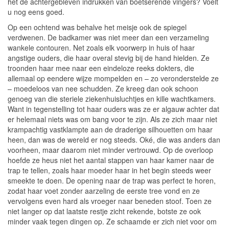
het de achtergebleven indrukken van boetserende vingers? Voelt
u nog eens goed.
Op een ochtend was behalve het meisje ook de spiegel
verdwenen. De badkamer was niet meer dan een verzameling
wankele contouren. Net zoals elk voorwerp in huis of haar
angstige ouders, die haar overal stevig bij de hand hielden. Ze
troonden haar mee naar een eindeloze reeks dokters, die
allemaal op eendere wijze mompelden en – zo veronderstelde ze
– moedeloos van nee schudden. Ze kreeg dan ook schoon
genoeg van die steriele ziekenhuisluchtjes en kille wachtkamers.
Want in tegenstelling tot haar ouders was ze er algauw achter dat
er helemaal niets was om bang voor te zijn. Als ze zich maar niet
krampachtig vastklampte aan de draderige silhouetten om haar
heen, dan was de wereld er nog steeds. Oké, die was anders dan
voorheen, maar daarom niet minder vertrouwd. Op de overloop
hoefde ze heus niet het aantal stappen van haar kamer naar de
trap te tellen, zoals haar moeder haar in het begin steeds weer
smeekte te doen. De opening naar de trap was perfect te horen,
zodat haar voet zonder aarzeling de eerste tree vond en ze
vervolgens even hard als vroeger naar beneden stoof. Toen ze
niet langer op dat laatste restje zicht rekende, botste ze ook
minder vaak tegen dingen op. Ze schaamde er zich niet voor om