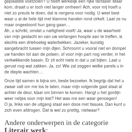
geplaatste voetzolen? U heeft werkelijk een rijke fantasie! Maar
kom, draait u er toch niet langer omheen! Ach, voor mij hoeft u
niet zo preuts te doen, dat is nergens voor nodig. U weet best
waar u al de hele tijd met klamme handen rond cirkelt. Laat ze nu
maar ongestoord hun gang gaan…
Ah, u schrikt, omdat u nattigheid voelt! Ja, waar u de waarheid
van mijn geslacht en van uw verlangen hoopte aan te treffen, is
slechts een driehoekig waterbekken. Jazeker, kunstig
aangebracht tussen mijn dijen. Schroomt u vooral niet en dompel
uw handen tot aan de polsen, of voor mijn part nog verder, in het
verkwikkende bassin. Er zit echt niets in dat u zal bijten. Laat u
gerust nog wat zakken. Ja, zo! Wie zal zeggen welke parels u in
de diepte wachten…
Onze tijd samen is bijna om, beste bezoeker. Ik begrijp dat het u
zwaar valt om me los te laten, maar mijn volgende gast staat al
achter de deur, klaar om binnen te komen. Hangt u het gordijn
weer netjes voor mijn kist? Het was me een waar genoegen!
O ja, links van de uitgang staat een doos met tissues. Dan kunt u
zich even afdrogen. Dat is wel zo prettig, nietwaar?
Andere onderwerpen in de categorie
Literair werk
: