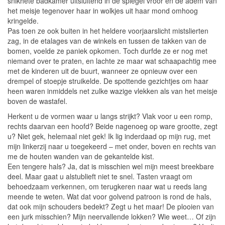
snikhete badkamer uitsluitend in de spiegel vroor en de adem van
het meisje tegenover haar in wolkjes uit haar mond omhoog
kringelde.
Pas toen ze ook buiten in het heldere voorjaarslicht mistslierten
zag, in de etalages van de winkels en tussen de takken van de
bomen, voelde ze paniek opkomen. Toch durfde ze er nog met
niemand over te praten, en lachte ze maar wat schaapachtig mee
met de kinderen uit de buurt, wanneer ze opnieuw over een
drempel of stoepje struikelde. De spottende gezichtjes om haar
heen waren inmiddels net zulke wazige vlekken als van het meisje
boven de wastafel.
Herkent u de vormen waar u langs strijkt? Vlak voor u een romp,
rechts daarvan een hoofd? Beide nagenoeg op ware grootte, zegt
u? Niet gek, helemaal niet gek! Ik lig inderdaad op mijn rug, met
mijn linkerzij naar u toegekeerd – met onder, boven en rechts van
me de houten wanden van de gekantelde kist.
Een tengere hals? Ja, dat is misschien wel mijn meest breekbare
deel. Maar gaat u alstublieft niet te snel. Tasten vraagt om
behoedzaam verkennen, om terugkeren naar wat u reeds lang
meende te weten. Wat dat voor golvend patroon is rond de hals,
dat ook mijn schouders bedekt? Zegt u het maar! De plooien van
een jurk misschien? Mijn neervallende lokken? Wie weet… Of zijn