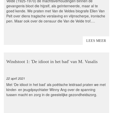
Velde (1925-1970) de machtsverhoudingen binnen de
gevangenis bloot die hijzelf, als geïnterneerde, maar al te
goed kende. We praten met Van de Veldes biografe Ellen Van
Pelt over diens tragische verslaving en vlijmscherpe, ironische
pen. Maar ook over de censuur die Van de Velde trof.…
LEES MEER
Windstoot 1: 'De idioot in het bad' van M. Vasalis
22 april 2021
Met ‘De idioot in het bad’ als poëtische leidraad praten we met
kinder- en jeugdpsychiater Winny Ang over de spanning
tussen macht en zorg in de geestelijke gezondheidszorg.