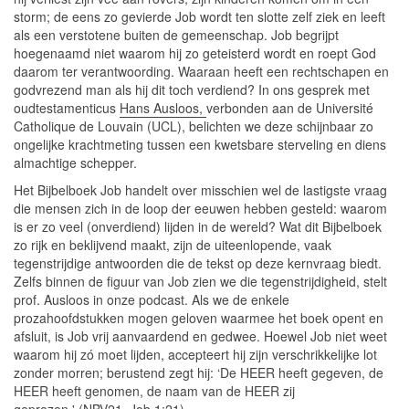
storm; de eens zo gevierde Job wordt ten slotte zelf ziek en leeft
als een verstotene buiten de gemeenschap. Job begrijpt
hoegenaamd niet waarom hij zo geteisterd wordt en roept God
daarom ter verantwoording. Waaraan heeft een rechtschapen en
godvrezend man als hij dit toch verdiend? In ons gesprek met
oudtestamenticus
Hans Ausloos,
verbonden aan de Université
Catholique de Louvain (UCL), belichten we deze schijnbaar zo
ongelijke krachtmeting tussen een kwetsbare sterveling en diens
almachtige schepper.
Het Bijbelboek Job handelt over misschien wel de lastigste vraag
die mensen zich in de loop der eeuwen hebben gesteld: waarom
is er zo veel (onverdiend) lijden in de wereld? Wat dit Bijbelboek
zo rijk en beklijvend maakt, zijn de uiteenlopende, vaak
tegenstrijdige antwoorden die de tekst op deze kernvraag biedt.
Zelfs binnen de figuur van Job zien we die tegenstrijdigheid, stelt
prof. Ausloos in onze podcast. Als we de enkele
prozahoofdstukken mogen geloven waarmee het boek opent en
afsluit, is Job vrij aanvaardend en gedwee. Hoewel Job niet weet
waarom hij zó moet lijden, accepteert hij zijn verschrikkelijke lot
zonder morren; berustend zegt hij: ‘De HEER heeft gegeven, de
HEER heeft genomen, de naam van de HEER zij