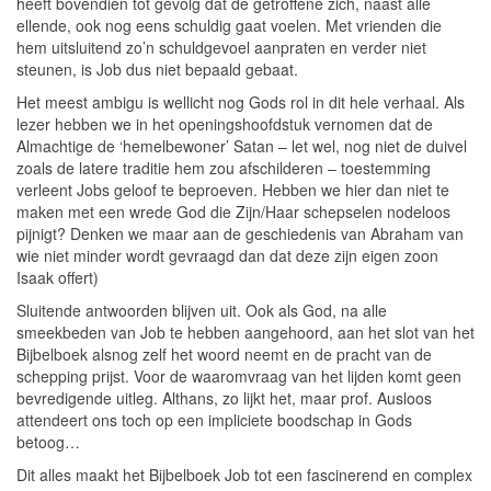
heeft bovendien tot gevolg dat de getroffene zich, naast alle
ellende, ook nog eens schuldig gaat voelen. Met vrienden die
hem uitsluitend zo’n schuldgevoel aanpraten en verder niet
steunen, is Job dus niet bepaald gebaat.
Het meest ambigu is wellicht nog Gods rol in dit hele verhaal. Als
lezer hebben we in het openingshoofdstuk vernomen dat de
Almachtige de ‘hemelbewoner’ Satan – let wel, nog niet de duivel
zoals de latere traditie hem zou afschilderen – toestemming
verleent Jobs geloof te beproeven. Hebben we hier dan niet te
maken met een wrede God die Zijn/Haar schepselen nodeloos
pijnigt? Denken we maar aan de geschiedenis van Abraham van
wie niet minder wordt gevraagd dan dat deze zijn eigen zoon
Isaak offert)
Sluitende antwoorden blijven uit. Ook als God, na alle
smeekbeden van Job te hebben aangehoord, aan het slot van het
Bijbelboek alsnog zelf het woord neemt en de pracht van de
schepping prijst. Voor de waaromvraag van het lijden komt geen
bevredigende uitleg. Althans, zo lijkt het, maar prof. Ausloos
attendeert ons toch op een impliciete boodschap in Gods
betoog…
Dit alles maakt het Bijbelboek Job tot een fascinerend en complex