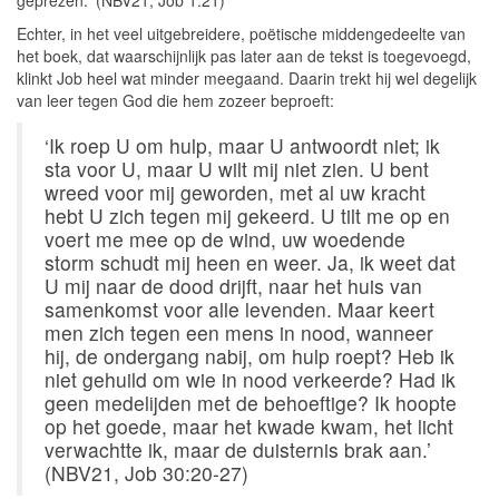
geprezen.' (NBV21, Job 1:21)
Echter, in het veel uitgebreidere, poëtische middengedeelte van
het boek, dat waarschijnlijk pas later aan de tekst is toegevoegd,
klinkt Job heel wat minder meegaand. Daarin trekt hij wel degelijk
van leer tegen God die hem zozeer beproeft:
‘Ik roep U om hulp, maar U antwoordt niet; ik
sta voor U, maar U wilt mij niet zien. U bent
wreed voor mij geworden, met al uw kracht
hebt U zich tegen mij gekeerd. U tilt me op en
voert me mee op de wind, uw woedende
storm schudt mij heen en weer. Ja, ik weet dat
U mij naar de dood drijft, naar het huis van
samenkomst voor alle levenden. Maar keert
men zich tegen een mens in nood, wanneer
hij, de ondergang nabij, om hulp roept? Heb ik
niet gehuild om wie in nood verkeerde? Had ik
geen medelijden met de behoeftige? Ik hoopte
op het goede, maar het kwade kwam, het licht
verwachtte ik, maar de duisternis brak aan.’
(NBV21, Job 30:20-27)