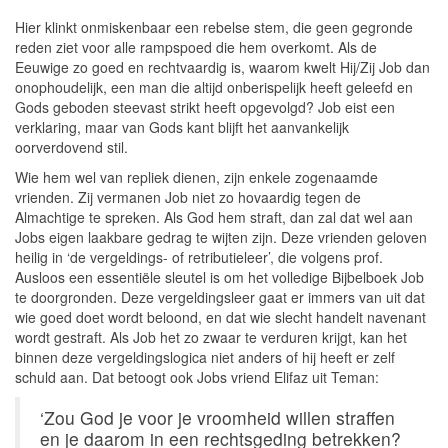
Hier klinkt onmiskenbaar een rebelse stem, die geen gegronde
reden ziet voor alle rampspoed die hem overkomt. Als de
Eeuwige zo goed en rechtvaardig is, waarom kwelt Hij/Zij Job dan
onophoudelijk, een man die altijd onberispelijk heeft geleefd en
Gods geboden steevast strikt heeft opgevolgd? Job eist een
verklaring, maar van Gods kant blijft het aanvankelijk
oorverdovend stil.
Wie hem wel van repliek dienen, zijn enkele zogenaamde
vrienden. Zij vermanen Job niet zo hovaardig tegen de
Almachtige te spreken. Als God hem straft, dan zal dat wel aan
Jobs eigen laakbare gedrag te wijten zijn. Deze vrienden geloven
heilig in ‘de vergeldings- of retributieleer’, die volgens prof.
Ausloos een essentiële sleutel is om het volledige Bijbelboek Job
te doorgronden. Deze vergeldingsleer gaat er immers van uit dat
wie goed doet wordt beloond, en dat wie slecht handelt navenant
wordt gestraft. Als Job het zo zwaar te verduren krijgt, kan het
binnen deze vergeldingslogica niet anders of hij heeft er zelf
schuld aan. Dat betoogt ook Jobs vriend Elifaz uit Teman:
‘Zou God je voor je vroomheid willen straffen
en je daarom in een rechtsgeding betrekken?