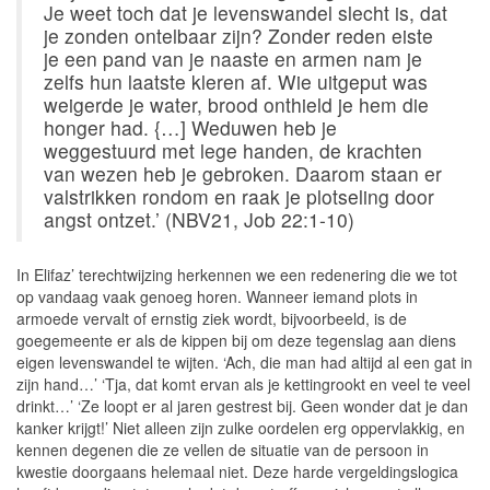
Je weet toch dat je levenswandel slecht is, dat
je zonden ontelbaar zijn? Zonder reden eiste
je een pand van je naaste en armen nam je
zelfs hun laatste kleren af. Wie uitgeput was
weigerde je water, brood onthield je hem die
honger had. {…] Weduwen heb je
weggestuurd met lege handen, de krachten
van wezen heb je gebroken. Daarom staan er
valstrikken rondom en raak je plotseling door
angst ontzet.’ (NBV21, Job 22:1-10)
In Elifaz’ terechtwijzing herkennen we een redenering die we tot
op vandaag vaak genoeg horen. Wanneer iemand plots in
armoede vervalt of ernstig ziek wordt, bijvoorbeeld, is de
goegemeente er als de kippen bij om deze tegenslag aan diens
eigen levenswandel te wijten. ‘Ach, die man had altijd al een gat in
zijn hand…’ ‘Tja, dat komt ervan als je kettingrookt en veel te veel
drinkt…’ ‘Ze loopt er al jaren gestrest bij. Geen wonder dat je dan
kanker krijgt!’ Niet alleen zijn zulke oordelen erg oppervlakkig, en
kennen degenen die ze vellen de situatie van de persoon in
kwestie doorgaans helemaal niet. Deze harde vergeldingslogica